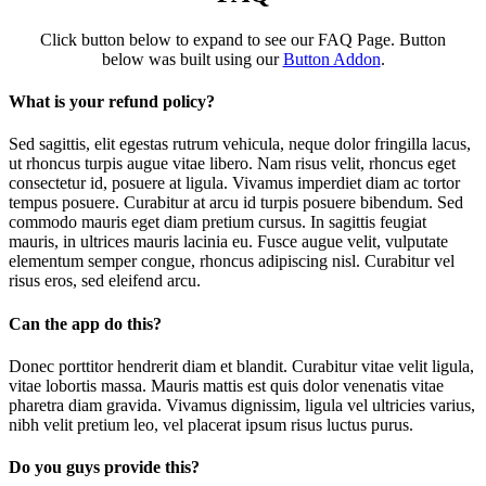
Click button below to expand to see our FAQ Page. Button
below was built using our
Button Addon
.
What is your refund policy?
Sed sagittis, elit egestas rutrum vehicula, neque dolor fringilla lacus,
ut rhoncus turpis augue vitae libero. Nam risus velit, rhoncus eget
consectetur id, posuere at ligula. Vivamus imperdiet diam ac tortor
tempus posuere. Curabitur at arcu id turpis posuere bibendum. Sed
commodo mauris eget diam pretium cursus. In sagittis feugiat
mauris, in ultrices mauris lacinia eu. Fusce augue velit, vulputate
elementum semper congue, rhoncus adipiscing nisl. Curabitur vel
risus eros, sed eleifend arcu.
Can the app do this?
Donec porttitor hendrerit diam et blandit. Curabitur vitae velit ligula,
vitae lobortis massa. Mauris mattis est quis dolor venenatis vitae
pharetra diam gravida. Vivamus dignissim, ligula vel ultricies varius,
nibh velit pretium leo, vel placerat ipsum risus luctus purus.
Do you guys provide this?